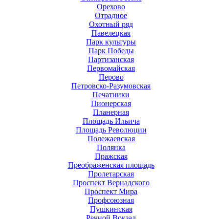
Орехово
Отрадное
Охотный ряд
Павелецкая
Парк культуры
Парк Победы
Партизанская
Первомайская
Перово
Петровско-Разумовская
Печатники
Пионерская
Планерная
Площадь Ильича
Площадь Революции
Полежаевская
Полянка
Пражская
Преображенская площадь
Пролетарская
Проспект Вернадского
Проспект Мира
Профсоюзная
Пушкинская
Речной Вокзал