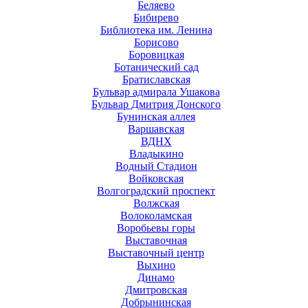
Беляево
Бибирево
Библиотека им. Ленина
Борисово
Боровицкая
Ботанический сад
Братиславская
Бульвар адмирала Ушакова
Бульвар Дмитрия Донского
Бунинская аллея
Варшавская
ВДНХ
Владыкино
Водный Стадион
Войковская
Волгоградский проспект
Волжская
Волоколамская
Воробьевы горы
Выставочная
Выставочный центр
Выхино
Динамо
Дмитровская
Добрынинская