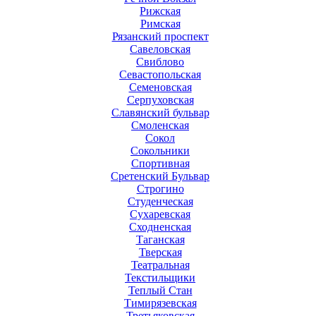
Рижская
Римская
Рязанский проспект
Савеловская
Свиблово
Севастопольская
Семеновская
Серпуховская
Славянский бульвар
Смоленская
Сокол
Сокольники
Спортивная
Сретенский Бульвар
Строгино
Студенческая
Сухаревская
Сходненская
Таганская
Тверская
Театральная
Текстильщики
Теплый Стан
Тимирязевская
Третьяковская