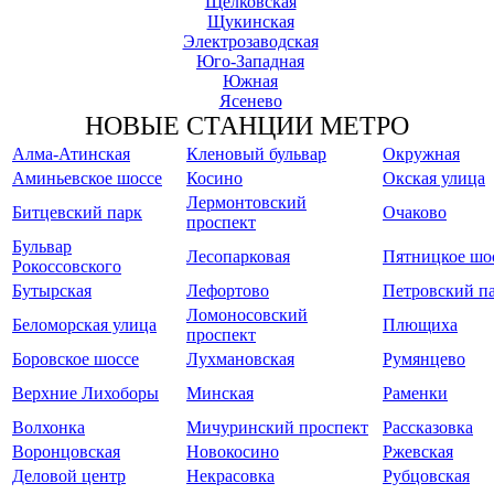
Щелковская
Щукинская
Электрозаводская
Юго-Западная
Южная
Ясенево
НОВЫЕ СТАНЦИИ МЕТРО
Алма-Атинская
Кленовый бульвар
Окружная
Аминьевское шоссе
Косино
Окская улица
Лермонтовский
Битцевский парк
Очаково
проспект
Бульвар
Лесопарковая
Пятницкое шо
Рокоссовского
Бутырская
Лефортово
Петровский п
Ломоносовский
Беломорская улица
Плющиха
проспект
Боровское шоссе
Лухмановская
Румянцево
Верхние Лихоборы
Минская
Раменки
Волхонка
Мичуринский проспект
Рассказовка
Воронцовская
Новокосино
Ржевская
Деловой центр
Некрасовка
Рубцовская