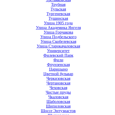
Трубная
Тульская
Тургеневская
Тушинская
Улица 1905 года
Улица Академика Янгеля
Улица Горчакова
Улица Подбельского
Улица Скобелевская
Улица Старокачаловская
Университет
Филевский Парк
Фили
Фрунзенская
Царицыно
Цветной бульвар
Черкизовская
Чертановская
Чеховская
Чистые пруды
Чкаловская
Шаболовская
Шипиловская
Шоссе Энтузиастов