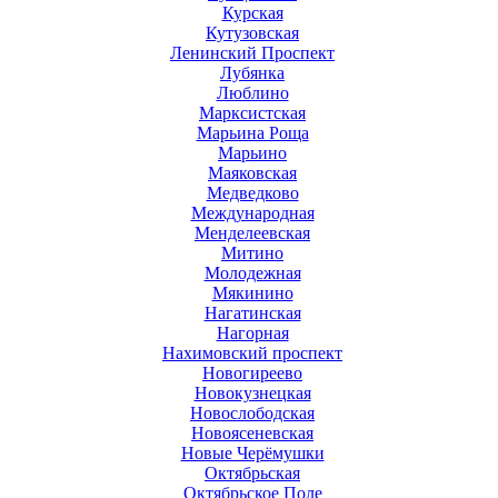
Курская
Кутузовская
Ленинский Проспект
Лубянка
Люблино
Марксистская
Марьина Роща
Марьино
Маяковская
Медведково
Международная
Менделеевская
Митино
Молодежная
Мякинино
Нагатинская
Нагорная
Нахимовский проспект
Новогиреево
Новокузнецкая
Новослободская
Новоясеневская
Новые Черёмушки
Октябрьская
Октябрьское Поле