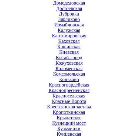
Домодедовская
Достоевская
Дубровка
Зябликово
Измайловская
Калужская
Кантемировская
Каховская
Каширская
Киевская
Китай-город
Кожуховская
Коломенская
Комсомольская
Коньково
Красногвардейская
Краснопресненская
Красносельская
Красные Ворота
Крестьянская застава
Кропоткинская
Крылатское
Кузнецкий мост
Кузьминки
Кунцевская