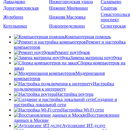
Давыдково
Нижегородская улица
Саларьево
Дорогомиловская
Нижние Мневники
Спартак
Севастопольс
Жулебино
Нижняя Масловка
проспект
Котельники
Новопеределкино
Селигерская
Компьютерная помощь
Ремонт и настройка
компьютеров
Ремонт ноутбуков
Замена матрицы ноутбука
Сборка компьютеров на
заказ
Модернизация
компьютеров
Настройка
подключения к интернету
Настройка роутера
Создание и
настройка локальной сети
Настройка Wi-Fi сети
Восстановление
данных в Москве
Аутсорсинг ИТ-услуг