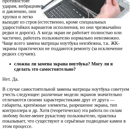
противостоят
ударам, вибрациям
и давлению, они
хрупки и легко
выходят из строя (естественно, кроме специальных
ударостойких вариантов исполнения, но они чрезвычайно
редки и дороги). А когда экран не работает полностью или
частично, работать пользователю нормально невозможно.
Чаще всего замена матрицы ноутбука неизбежна, т.к. ЖК-
экраны практически не поддаются ремонту (за исключение
редких случаев).
сложна ли замена экрана ноутбука? Могу ли я
сделать это самостоятельно?
Нет. Да.
В случае самостоятельной замены матрицы ноутбука советуем
учесть следующее: различные модели экранов значительно
отличаются своими характеристиками друг от друга —
габариты, крепёжные элементы, разрешение экрана, тип
контроллера и др. Хотя (теоретически) эта работа по силам
любому более-менее рукастому пользователю, практика
показывает, что существуют и серьёзные подводные камни в
этом процессе.