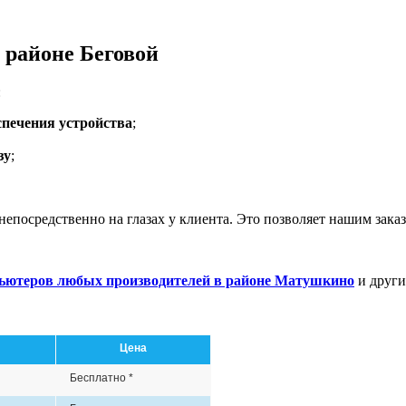
 районе Беговой
:
спечения устройства
;
зу
;
непосредственно на глазах у клиента. Это позволяет нашим зака
пьютеров любых производителей в районе Матушкино
и други
Цена
Бесплатно *