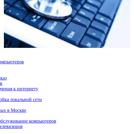
компьютеров
каз
в
чения к интернету
ойка локальной сети
ных в Москве
обслуживание компьютеров
елевизоров