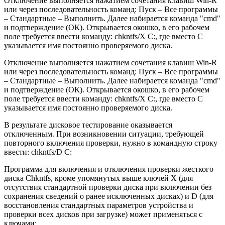
Отключение выполняется нажатием сочетания клавиш Win-R
или через последовательность команд: Пуск – Все программы
– Стандартные – Выполнить. Далее набирается команда "cmd"
и подтверждение (ОК). Открывается окошко, в его рабочем
поле требуется ввести команду: chkntfs/X С:, где вместо С
указывается имя постоянно проверяемого диска.
Отключение выполняется нажатием сочетания клавиш Win-R
или через последовательность команд: Пуск – Все программы
– Стандартные – Выполнить. Далее набирается команда "cmd"
и подтверждение (ОК). Открывается окошко, в его рабочем
поле требуется ввести команду: chkntfs/X С:, где вместо С
указывается имя постоянно проверяемого диска.
В результате дисковое тестирование оказывается
отключенным. При возникновении ситуации, требующей
повторного включения проверки, нужно в командную строку
ввести: chkntfs/D С:
Программа для включения и отключения проверки жесткого
диска Chkntfs, кроме упомянутых выше ключей X (для
отсутствия стандартной проверки диска при включении без
сохранения сведений о ранее исключенных дисках) и D (для
восстановления стандартных параметров устройства и
проверки всех дисков при загрузке) может применяться с
ключами: